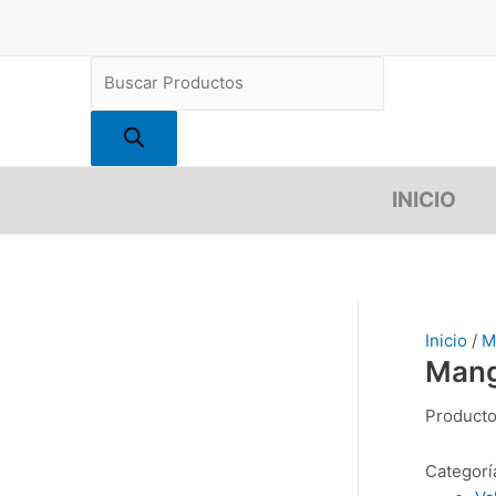
Ir
al
contenido
Products
search
INICIO
Inicio
/
M
Mang
Producto
Categorí