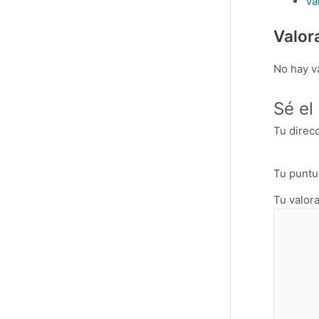
Va
Valor
No hay v
Sé el
Tu direc
Tu punt
Tu valor